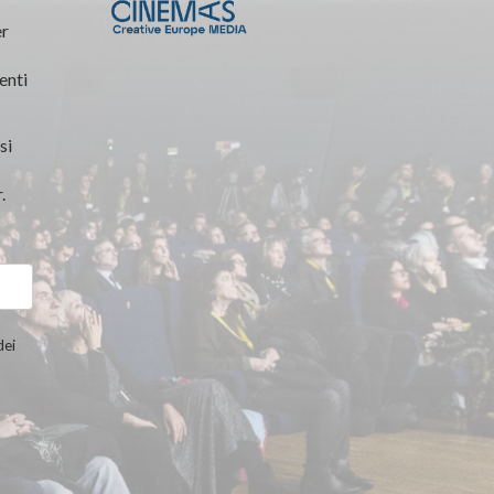
er
enti
si
.
dei