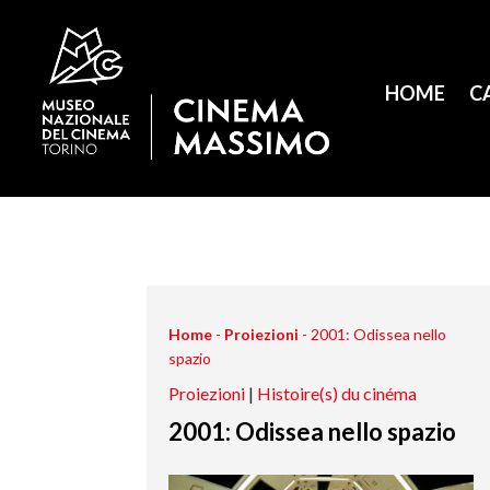
HOME
C
Home
-
Proiezioni
-
2001: Odissea nello
spazio
Proiezioni
|
Histoire(s) du cinéma
2001: Odissea nello spazio