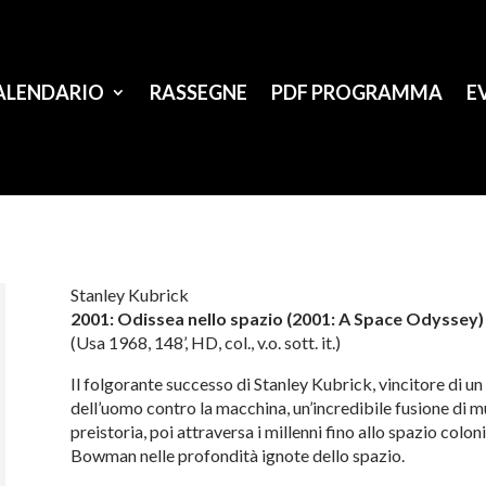
ALENDARIO
RASSEGNE
PDF PROGRAMMA
E
Stanley Kubrick
2001: Odissea nello spazio (2001: A Space Odyssey)
(Usa 1968, 148’, HD, col., v.o. sott. it.)
Il folgorante successo di Stanley Kubrick, vincitore di 
dell’uomo contro la macchina, un’incredibile fusione di m
preistoria, poi attraversa i millenni fino allo spazio colo
Bowman nelle profondità ignote dello spazio.