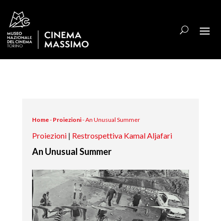
Home
-
Proiezioni
-
An Unusual Summer
Proiezioni
|
Restrospettiva Kamal Aljafari
An Unusual Summer