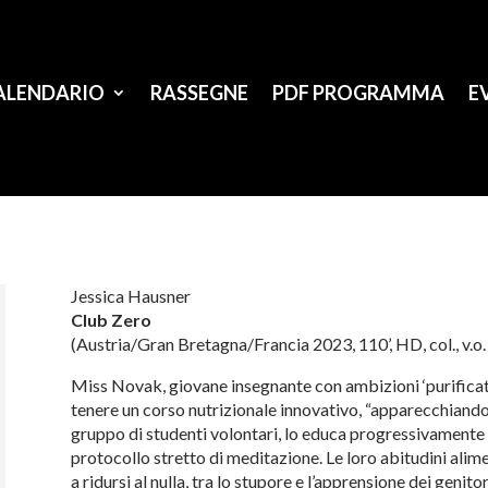
ALENDARIO
RASSEGNE
PDF PROGRAMMA
E
Jessica Hausner
Club Zero
(Austria/Gran Bretagna/Francia 2023, 110’, HD, col., v.o. s
Miss Novak, giovane insegnante con ambizioni ‘purificatri
tenere un corso nutrizionale innovativo, “apparecchiando”
gruppo di studenti volontari, lo educa progressivamente 
protocollo stretto di meditazione. Le loro abitudini ali
a ridursi al nulla, tra lo stupore e l’apprensione dei genitor