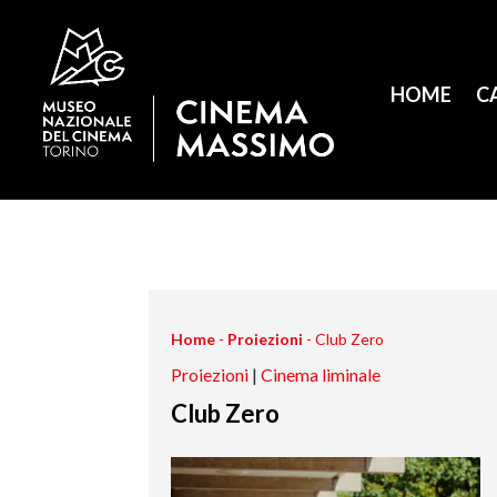
HOME
C
Home
-
Proiezioni
-
Club Zero
Proiezioni
|
Cinema liminale
Club Zero