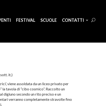
VENTI
FESTIVAL
SCUOLE
CONTATTI
ott. it.)
ci’, viene assoldata da un liceo privato per
 la tavola di “cibo cosmico”. Raccolto un
al digiuno secondo un rito preciso e un
mentari verranno completamente stravolte fino
i.