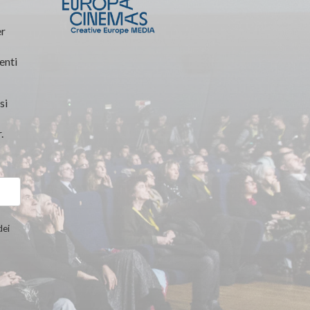
er
enti
si
.
dei