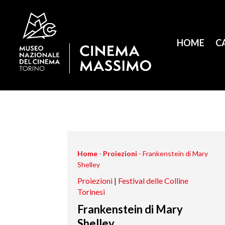
HOME
C
Home
-
Proiezioni
-
Frankenstein di Mary
Shelley
Proiezioni
|
Festival delle Colline
Torinesi
Frankenstein di Mary
Shelley