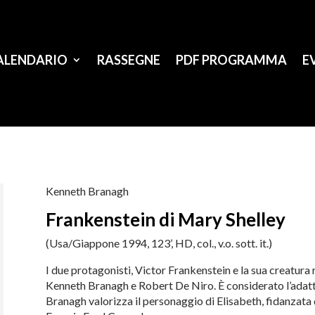
ALENDARIO
RASSEGNE
PDF PROGRAMMA
E
Kenneth Branagh
Frankenstein di Mary Shelley
(Usa/Giappone 1994, 123’, HD, col., v.o. sott. it.)
I due protagonisti, Victor Frankenstein e la sua creatura
Kenneth Branagh e Robert De Niro. È considerato l’adat
Branagh valorizza il personaggio di Elisabeth, fidanzata