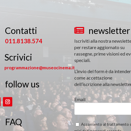
Contatti
newsletter


011.8138.574
Iscriviti alla nostra newslett
per restare aggiornato su
rassegne, prime visioni ed ev
Scrivici
speciali.
programmazione@museocinema.it
L’invio del form è da intender
come accettazione
follow us

dell’iscrizione alla newsletter
Email
FAQ
Acconsento al trattamento 
miei dati personali secondo