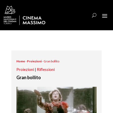
Home
-
Proiezioni
-
Gran bollito
Proiezioni
|
Riflessioni
Gran bollito