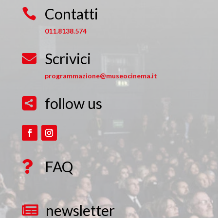
Contatti

011.8138.574
Scrivici

programmazione@museocinema.it
follow us

FAQ

newsletter
