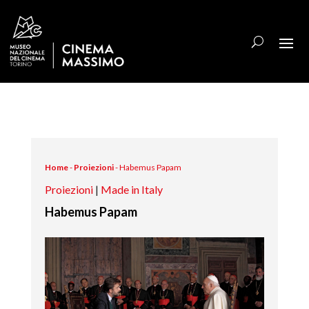
Home
-
Proiezioni
-
Habemus Papam
Proiezioni
|
Made in Italy
Habemus Papam