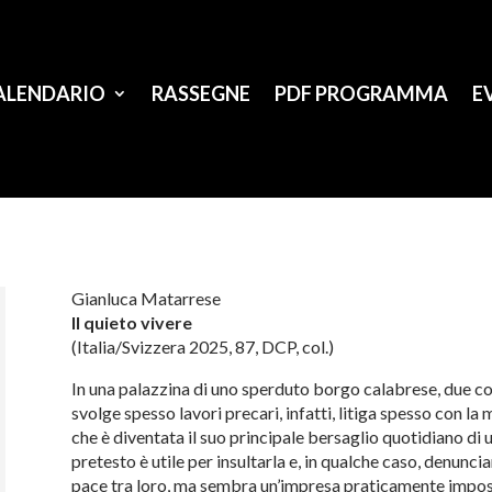
ALENDARIO
RASSEGNE
PDF PROGRAMMA
E
Gianluca Matarrese
Il quieto vivere
(Italia/Svizzera 2025, 87, DCP, col.)
In una palazzina di uno sperduto borgo calabrese, due co
svolge spesso lavori precari, infatti, litiga spesso con la
che è diventata il suo principale bersaglio quotidiano di
pretesto è utile per insultarla e, in qualche caso, denuncia
pace tra loro, ma sembra un’impresa praticamente imposs