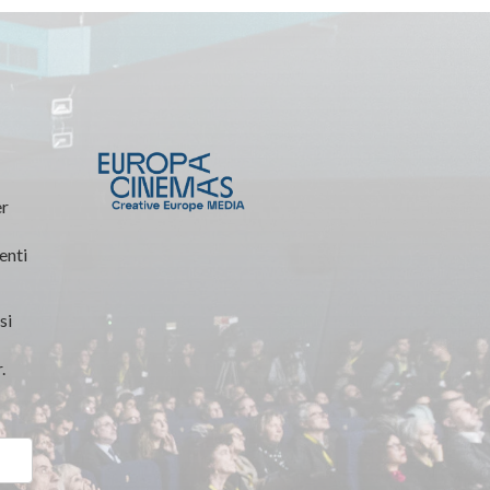
er
enti
si
.