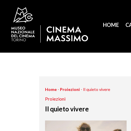
HOME
C
Home
-
Proiezioni
-
Il quieto vivere
Proiezioni
Il quieto vivere