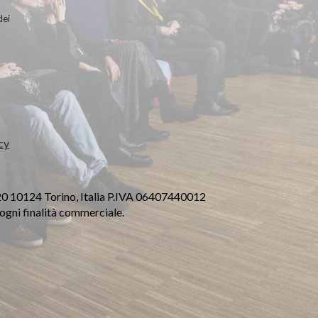
dei
cy
20 10124 Torino, Italia P.IVA 06407440012
a ogni finalità commerciale.