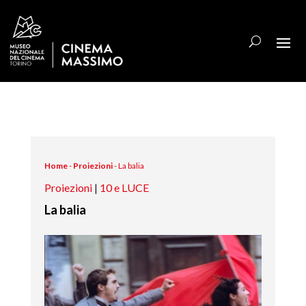
Home
-
Proiezioni
-
La balia
Proiezioni
|
10 e LUCE
La balia