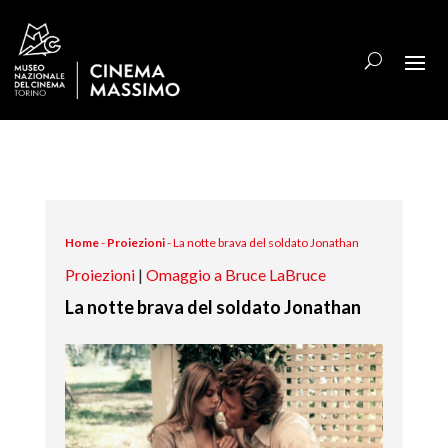
Home
-
Proiezioni
-
La notte brava del soldato Jonathan
Proiezioni
|
Omaggio a Bruce LaBruce
La notte brava del soldato Jonathan