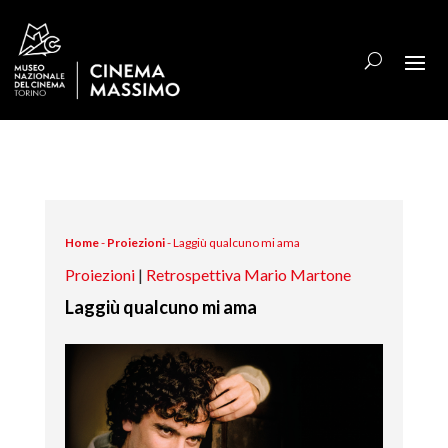
Home
-
Proiezioni
-
Laggiù qualcuno mi ama
Proiezioni
|
Retrospettiva Mario Martone
Laggiù qualcuno mi ama