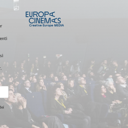
er
enti
si
.
dei