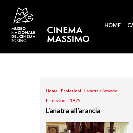
HOME
C
Home
-
Proiezioni
-
L’anatra all’arancia
Proiezioni
|
1975
L’anatra all’arancia