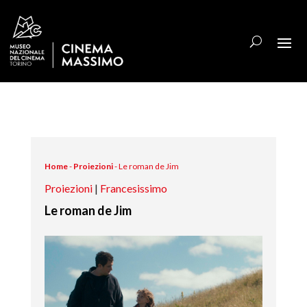
Home
-
Proiezioni
-
Le roman de Jim
Proiezioni
|
Francesissimo
Le roman de Jim