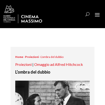
Home
-
Proiezioni
-
L’ombra del dubbio
Proiezioni
|
Omaggio ad Alfred Hitchcock
L’ombra del dubbio