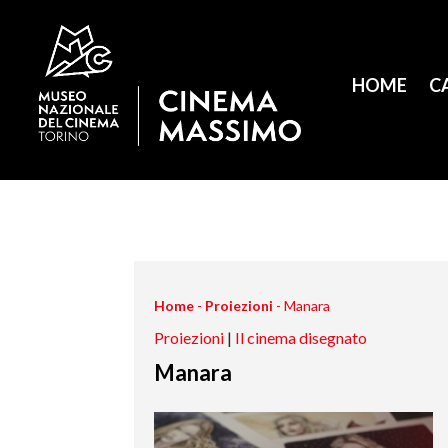
HOME
C
Home
-
Proiezioni
-
Manara
Proiezioni
|
Il cinema disegnato
Manara