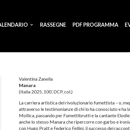
ALENDARIO
RASSEGNE
PDF PROGRAMMA
E
Valentina Zanella
Manara
(Italia 2025, 100’, DCP, col.)
La carriera artistica del rivoluzionario fumettista – o, 
attraverso le testimonianze di chi lo ha conosciuto e ha 
Mollica, passando per Fumettibrutti e la cantante Elodie
anche lo stesso Manara che ripercorre con garbo e ironia l
con Hugo Pratt e Federico Fellini, il successo dei racconti