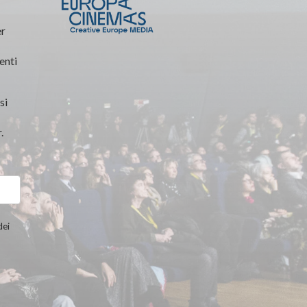
er
enti
si
.
dei