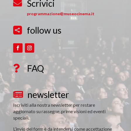
Scrivici

programmazione@museocinema.it
follow us

FAQ

newsletter

Iscriviti alla nostra newsletter per restare
aggiornato su rassegne, prime visioni ed eventi
speciali.
L’invio del form è da intendersi come accettazione