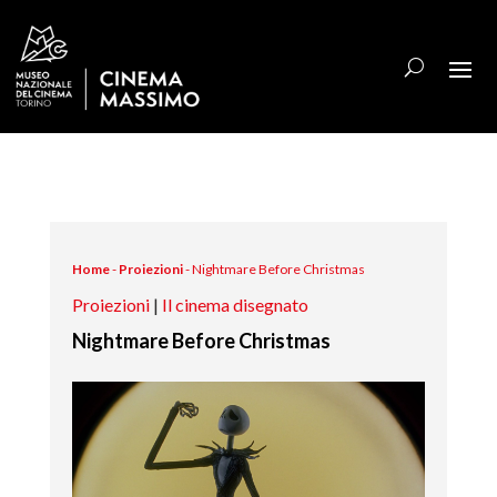
Home
-
Proiezioni
-
Nightmare Before Christmas
Proiezioni
|
Il cinema disegnato
Nightmare Before Christmas