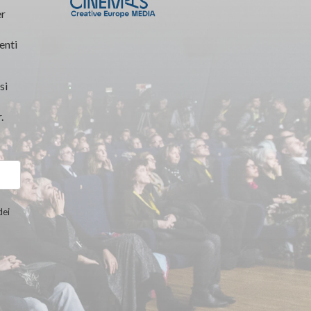
er
enti
si
.
dei