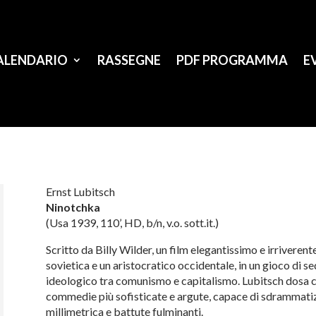
ALENDARIO
RASSEGNE
PDF PROGRAMMA
E
Ernst Lubitsch
Ninotchka
(Usa 1939, 110’, HD, b/n, v.o. sott.it.)
Scritto da Billy Wilder, un film elegantissimo e irriveren
sovietica e un aristocratico occidentale, in un gioco di 
ideologico tra comunismo e capitalismo. Lubitsch dosa ci
commedie più sofisticate e argute, capace di sdrammatiz
millimetrica e battute fulminanti.