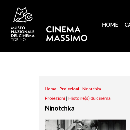
HOME
C
Home
-
Proiezioni
-
Ninotchka
Proiezioni
|
Histoire(s) du cinéma
Ninotchka