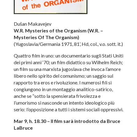
Dušan Makavejev
W.R. Mysteries of the Organism (
W.R. –
Mysteries Of The Organism
)
(Yugoslavia/Germania 1971, 81’, Hd, col., v.o. sott. it.)
Quattro film in uno: un documentario sugli Stati Uniti
dei primi anni ‘70; un film didattico su Wilhelm Reich;
un film su una marxista jugoslava che invoca l’amore
libero nello spirito del comunismo; un saggio sul
rapporto tra eros e rivoluzione. I numerosi fili si
congiungono in un montaggio analitico-satirico,
anche se “sotto la spensierata frivolezza e
l’umorismo si nasconde un intento ideologico più
serio: l’opposizione a tutti i sistemi sociali oppressivi.
Mar 9, h. 18.30 – Il film sarà introdotto da Bruce
LaBruce