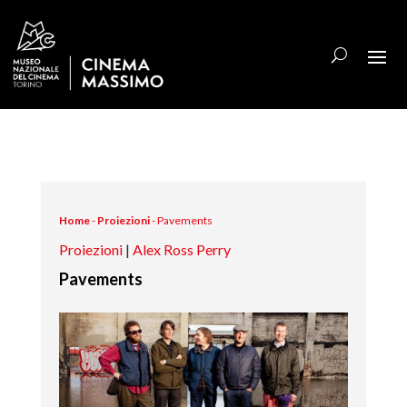
Home
-
Proiezioni
-
Pavements
Proiezioni
|
Alex Ross Perry
Pavements