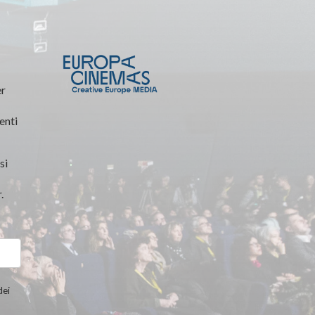
er
enti
si
.
dei