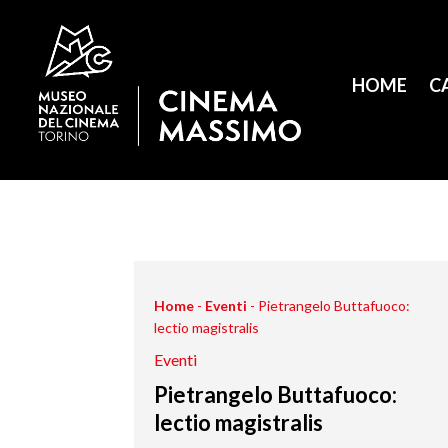
HOME
C
Home
-
Eventi
-
Pietrangelo Buttafuoco:
lectio magistralis
Eventi
Pietrangelo Buttafuoco:
lectio magistralis