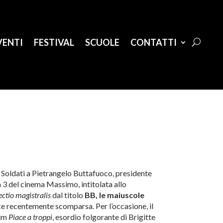
VENTI
FESTIVAL
SCUOLE
CONTATTI
 Soldati a Pietrangelo Buttafuoco, presidente
a 3 del cinema Massimo, intitolata allo
ectio magistralis
dal titolo
BB, le maiuscole
ice recentemente scomparsa. Per l’occasione, il
ilm
Piace a troppi
, esordio folgorante di Brigitte