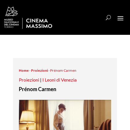
Home
-
Proiezioni
-
Prénom Carmen
Proiezioni
|
I Leoni di Venezia
Prénom Carmen