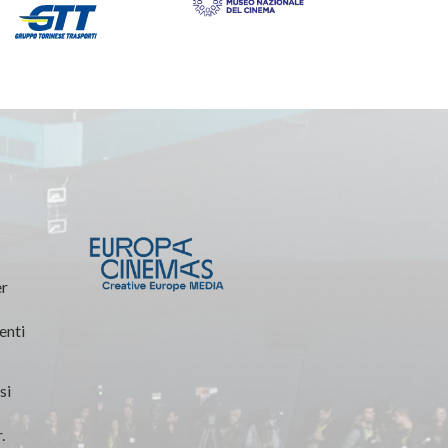
er
enti
si
.