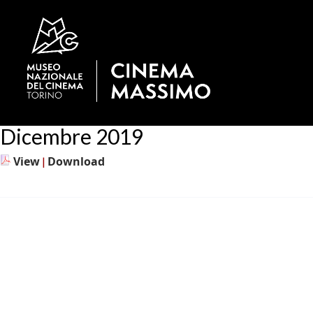
Dicembre 2019
View
Download
|
Scuole
Home
Calendario
Sala Uno
Sala Due
Sala Tre