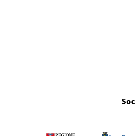
Giugno 2012
Maggio 2012
Aprile 2012
Marzo 2012
Febbraio 2012
Febbraio 2012 - Numero inserto
febbraio Castello di Rivoli
Gennaio 2012 - Numero inserto
proiezioni Castello di Rivoli
Soc