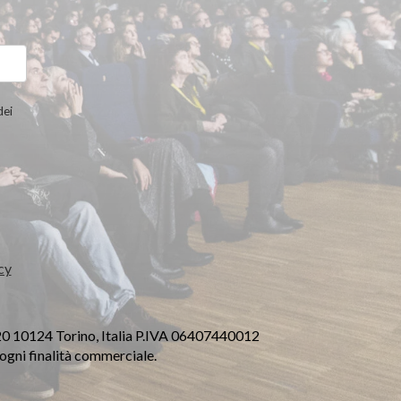
dei
cy
20 10124 Torino, Italia P.IVA 06407440012
a ogni finalità commerciale.