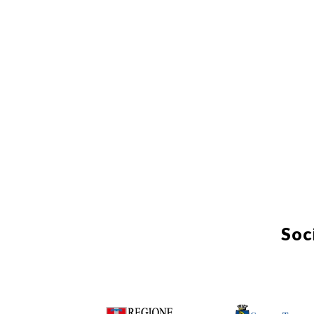
Giugno 2012
Maggio 2012
Aprile 2012
Marzo 2012
Febbraio 2012
Febbraio 2012 - Numero inserto
febbraio Castello di Rivoli
Gennaio 2012 - Numero inserto
proiezioni Castello di Rivoli
Soc