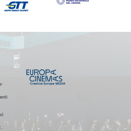
er
enti
si
.