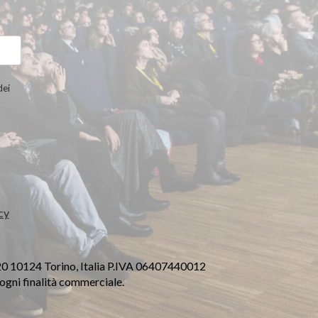
dei
cy
20 10124 Torino, Italia P.IVA 06407440012
a ogni finalità commerciale.