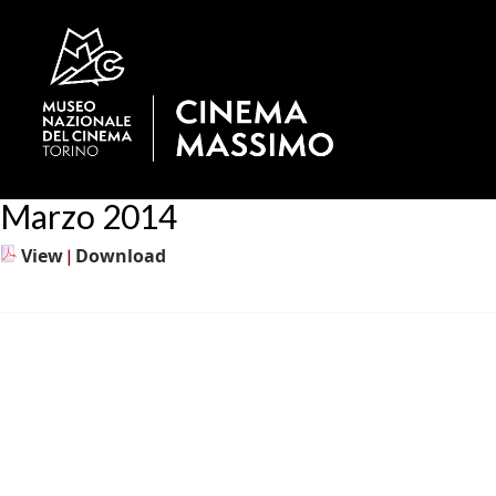
Marzo 2014
View
Download
|
Scuole
Home
Calendario
Sala Uno
Sala Due
Sala Tre