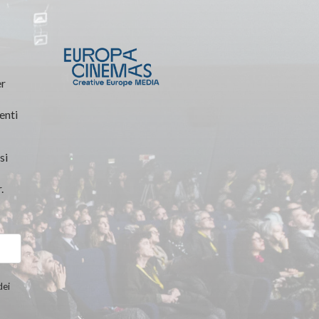
er
enti
si
.
dei