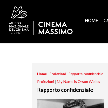
HOME
C
Home
-
Proiezioni
-
Rapporto confidenziale
Proiezioni
|
My Name Is Orson Welles
Rapporto confidenziale