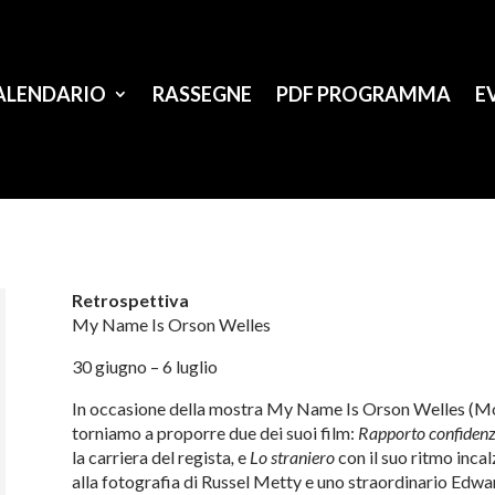
ALENDARIO
RASSEGNE
PDF PROGRAMMA
E
Retrospettiva
My Name Is Orson Welles
30 giugno – 6 luglio
In occasione della mostra My Name Is Orson Welles (Mol
torniamo a proporre due dei suoi film:
Rapporto confidenz
la carriera del regista
,
e
Lo straniero
con il suo ritmo inca
alla fotografia di Russel Metty e uno straordinario Edw