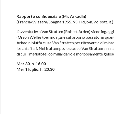
Rapporto confidenziale (Mr. Arkadin)
(Francia/Svizzera/Spagna 1955, 93’, Hd, b/n, v.o. sott. it.)
L’avventuriero Van Stratten (Robert Arden) viene ingaggi
(Orson Welles) per indagare sul proprio passato, in quan
Arkadin bluffa e usa Van Stratten per ritrovare e eliminare
loschi affari. Nel frattempo, lo stesso Van Stratten si inn
di cui il mefistofelico miliardario è morbosamente gelos
Mar 30, h. 16.00
Mer 1 luglio, h. 20.30