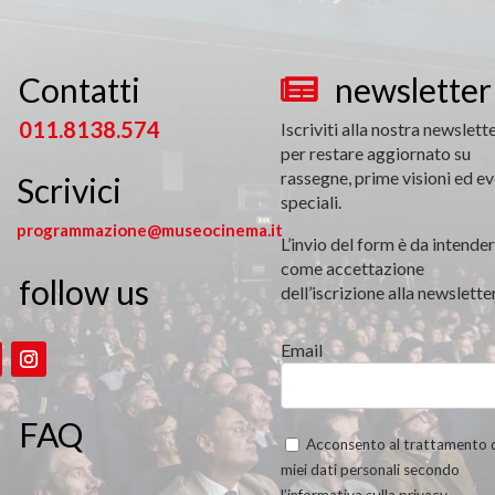
Contatti
newsletter


011.8138.574
Iscriviti alla nostra newslett
per restare aggiornato su
rassegne, prime visioni ed ev
Scrivici
speciali.
programmazione@museocinema.it
L’invio del form è da intender
come accettazione
follow us

dell’iscrizione alla newsletter
Email
FAQ
Acconsento al trattamento 
miei dati personali secondo
l’informativa sulla privacy.