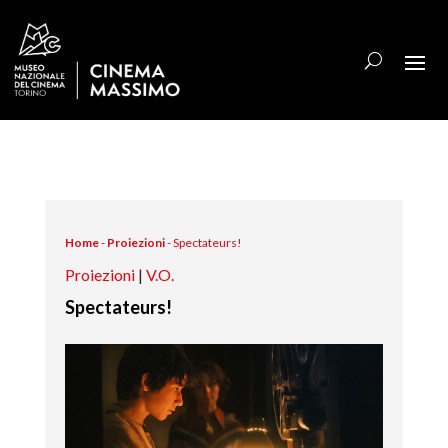
Home
-
Proiezioni
-
Spectateurs!
Proiezioni
|
V.O.
Spectateurs!