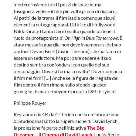
mettere insieme tutti i pezzi del puzzle, ma
bisognerà vedere il film più volte prima di riuscirci.
Ai patiti della trama il film lascia comunque alcuni
elementi a cui aggrapparsi. L’attrice di Hollywood
Nikki Grace (Laura Dern) esulta quando ottiene il
ruolo da protagonista di
On High in Blue Tomorrows
. È
stata messa in guardia: non deve innamorarsi del suo
partner Devon Berk (Justin Theroux), che ha fama di
essere un seduttore. Ma poi pare cedere e il suo
destino sembra confondersi con quello del suo
personaggio. Dove si ferma la realtà? Dove comincia
il film nel film? […] Anche se la figura del regista del
film dentro il film rimane sullo sfondo, questo
groviglio di
mise en abyme
è proprio l’
8½
di Lynch.”
Philippe Rouyer
Restaurato in 4K da Criterion con la collaborazione
di Studiocanal sotto la supervisione di David Lynch,
la proiezione fa parte dell’iniziativa
The Big
Dreamer – il Cinema di David Lynch
. Lucky Red e