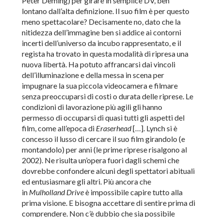
Peter Deming) per girare in semplice DV, ben
lontano dall’alta definizione. Il suo film è per questo
meno spettacolare? Decisamente no, dato che la
nitidezza dell’immagine ben si addice ai contorni
incerti dell’universo da incubo rappresentato, e il
regista ha trovato in questa modalità di ripresa una
nuova libertà. Ha potuto affrancarsi dai vincoli
dell’illuminazione e della messa in scena per
impugnare la sua piccola videocamera e filmare
senza preoccuparsi di costi o durata delle riprese. Le
condizioni di lavorazione più agili gli hanno
permesso di occuparsi di quasi tutti gli aspetti del
film, come all’epoca di
Eraserhead
[…]. Lynch si è
concesso il lusso di cercare il suo film girandolo (e
montandolo) per anni (le prime riprese risalgono al
2002). Ne risulta un’opera fuori dagli schemi che
dovrebbe confondere alcuni degli spettatori abituali
ed entusiasmare gli altri. Più ancora che
in
Mulholland Drive
è impossibile capire tutto alla
prima visione. E bisogna accettare di sentire prima di
comprendere. Non c’è dubbio che sia possibile