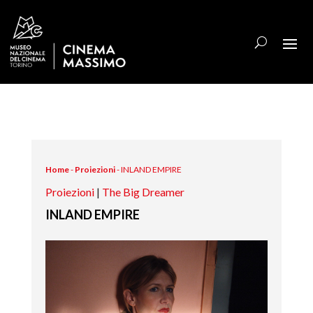
Home
-
Proiezioni
-
INLAND EMPIRE
Proiezioni
|
The Big Dreamer
INLAND EMPIRE