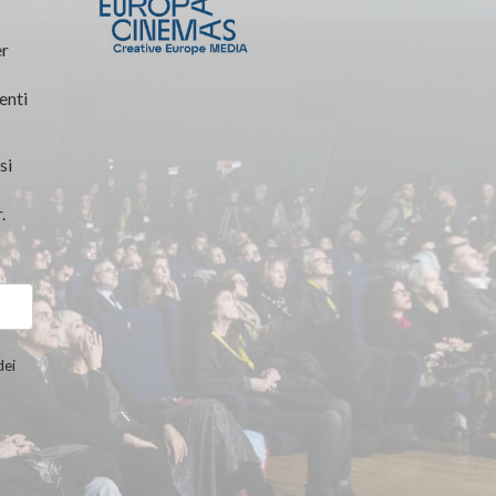
er
enti
si
.
dei