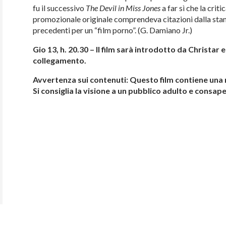
fu il successivo
The Devil in Miss Jones
a far sì che la crit
promozionale originale comprendeva citazioni dalla st
precedenti per un “film porno”. (G. Damiano Jr.)
Gio 13, h. 20.30 – Il film sarà introdotto da Christa
collegamento.
Avvertenza sui contenuti: Questo film contiene una r
Si consiglia la visione a un pubblico adulto e consap