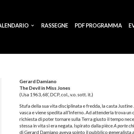
ALENDARIO
RASSEGNE
PDF PROGRAMMA
E
Gerard Damiano
The Devil in Miss Jones
(Usa 1963, 68’, DCP, col., v.o. sott. it.)
Stufa della sua vita disciplinata e fredda, la casta Justine
vasca e viene spedita all’Inferno. Ad attenderla trova un
richiesta di poter tornare sulla Terra giusto il tempo nece
stessa in vita si era negata. Ispirato dalla pièce
A porte ch
di Gerard Damiano aveva spinto il pubblico generalista a