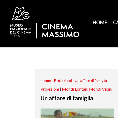
HOME
C
Home
-
Proiezioni
-
Un affare di famiglia
Proiezioni
|
Mondi Lontani Mondi Vicini
Un affare di famiglia