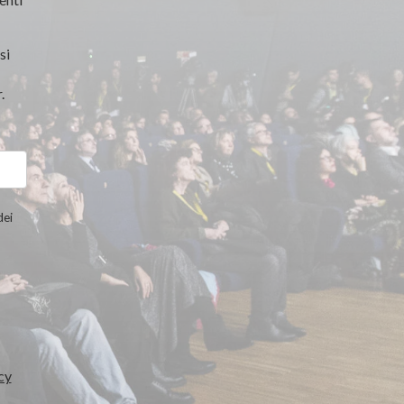
si
.
dei
cy