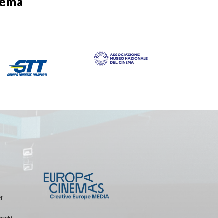
nema
er
enti