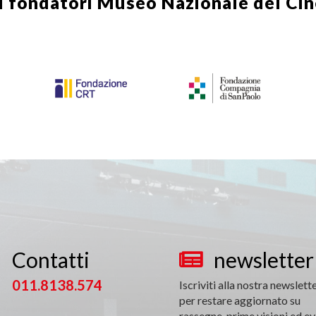
i fondatori
Museo Nazionale del Ci
Contatti
newsletter


011.8138.574
Iscriviti alla nostra newslett
per restare aggiornato su
rassegne, prime visioni ed ev