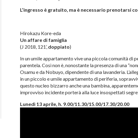
L’ingresso è gratuito, ma è necessario prenotarsi 
Hirokazu Kore-eda
Un affare di famiglia
(J 2018, 121’,
doppiato
)
In un umile appartamento vive una piccola comunità di p
parentela. Così non è, nonostante la presenza di una “nonn
Osamu e da Nobuyo, dipendente di una lavanderia. L’alleg
in un piccolo e umile appartamento di periferia, sopravvi
questo nucleo bizzarro anche una bambina, apparenteme
improvviso incidente porterà alla luce insospettati segret
Lunedì 13 aprile, h. 9.00/11.30/15.00/17.30/20.00