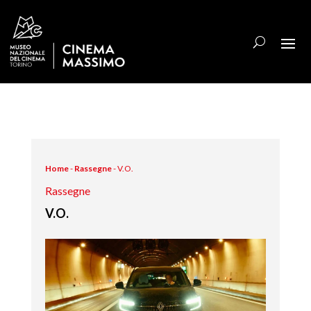
Home
-
Rassegne
-
V.O.
Rassegne
V.O.