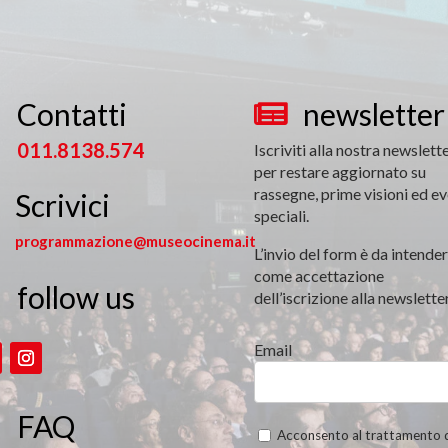
Contatti
newsletter


011.8138.574
Iscriviti alla nostra newslett
per restare aggiornato su
rassegne, prime visioni ed ev
Scrivici
speciali.
programmazione@museocinema.it
L’invio del form è da intender
come accettazione
follow us

dell’iscrizione alla newsletter
Email
FAQ
Acconsento al trattamento 