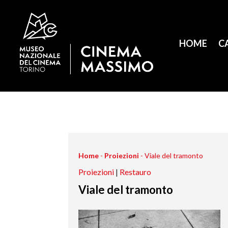
HOME
C
Home
-
Proiezioni
-
Viale del tramonto
Proiezioni
|
Restauro
Viale del tramonto