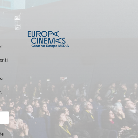
er
enti
si
.
dei