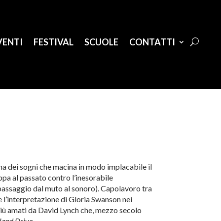
VENTI
FESTIVAL
SCUOLE
CONTATTI
na dei sogni che macina in modo implacabile il
ppa al passato contro l’inesorabile
l passaggio dal muto al sonoro). Capolavoro tra
le l’interpretazione di Gloria Swanson nei
più amati da David Lynch che, mezzo secolo
land Drive
.