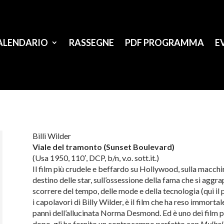
ALENDARIO
RASSEGNE
PDF PROGRAMMA
E
Billi Wilder
Viale
del
tramonto
(Sunset Boulevard)
(Usa 1950, 110′, DCP, b/n, v.o. sott.it.)
Il film più crudele e beffardo su Hollywood, sulla macchi
destino
del
le star, sull’ossessione
del
la fama che si aggra
scorrere
del
tempo,
del
le mode e
del
la tecnologia (qui i
i capolavori di Billy Wilder, è il film che ha reso immorta
panni
del
l’allucinata Norma Desmond. Ed è uno dei film 
dopo, gli ha fornito un controcampo perfetto con
Mulhol