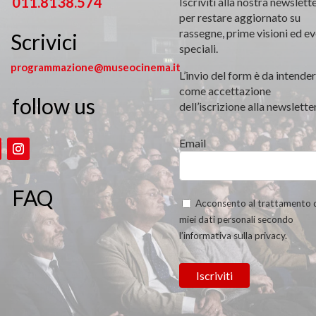
011.8138.574
Iscriviti alla nostra newslett
per restare aggiornato su
rassegne, prime visioni ed ev
Scrivici
speciali.
programmazione@museocinema.it
L’invio del form è da intender
come accettazione
follow us

dell’iscrizione alla newsletter
Email
FAQ
Acconsento al trattamento 
miei dati personali secondo
l’informativa sulla privacy.