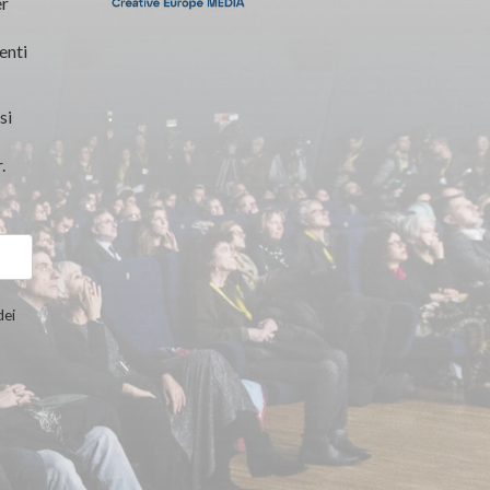
er
enti
si
.
dei