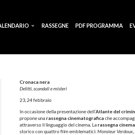
ALENDARIO
RASSEGNE
PDF PROGRAMMA
E
Cronaca nera
Delitti, scandali e misteri
23, 24 febbraio
In occasione della presentazione dell’
Atlante del crimi
propone una
rassegna cinematografica
che accompagna
attraverso il linguaggio del cinema. La
rassegna cinema
storico con quattro film emblematici:
Monsieur Verdoux
,