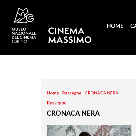
HOME
C
Home
-
Rassegne
-
CRONACA NERA
Rassegne
CRONACA NERA