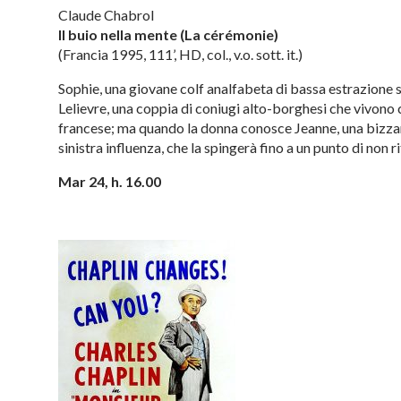
Claude Chabrol
Il buio nella mente (La cérémonie)
(Francia 1995, 111’, HD, col., v.o. sott. it.)
Sophie, una giovane colf analfabeta di bassa estrazione 
Lelievre, una coppia di coniugi alto-borghesi che vivono co
francese; ma quando la donna conosce Jeanne, una bizzarr
sinistra influenza, che la spingerà fino a un punto di non r
Mar 24, h. 16.00